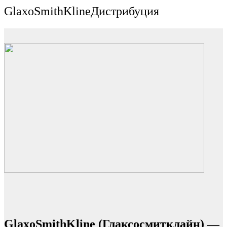
GlaxoSmithKline
Дистрибуция
GlaxoSmithKline (Глаксосмитклайн) —