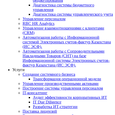
бюджетирования
Диагностика системы бюджетного
управления
Диагностика системы управленческого учета
Управление персоналом
RBC HR Аnalytics
Управление взаимоотношениями с клиентами
(СRM)
Автоматизация работы с Информационной
системой Электронных счетов-фактур Казахстана
(ИС ЭСФ).
Автоматизация работы с Сопроводительными
Накладными Товаров (СНТ) на базе
Информационной системы Электронных счетов-
фактур Казахстана (ИС ЭСФ).
Услуги
Создание системного бизнеса
Трансформация операционной модели
Управление производственными активами
Построение системы управления персоналом
IT-консалтинг
Аудит эффективности корпоративных ИТ
IT Due Diligence
Разработка ИТ-стратегии
Поставка лицензий