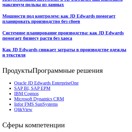
максимум пользы из данных
Мощности под контролем: как JD Edwards помогает
планировать производство без сбоев
Системное планирование производства: как JD Edwards
помогает бизнесу расти без хаоса
Как JD Edwards снижает затраты в производстве одежды
и текстиля
Продукты
Программные решения
Oracle JD Edwards EnterpriseOne
SAP BI, SAP EPM
IBM Cognos
Мicrosoft Dynamics CRM
Infor FMS SunSystems
QlikView
Сферы компетенции