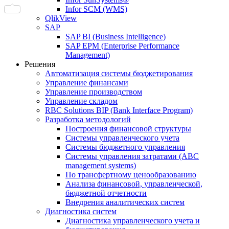
Infor SCM (WMS)
QlikView
SAP
SAP BI (Business Intelligence)
SAP EPM (Enterprise Performance
Management)
Решения
Автоматизация системы бюджетирования
Управление финансами
Управление производством
Управление складом
RBC Solutions BIP (Bank Interface Program)
Разработка методологий
Построения финансовой структуры
Системы управленческого учета
Системы бюджетного управления
Системы управления затратами (АBC
management systems)
По трансфертному ценообразованию
Анализа финансовой, управленческой,
бюджетной отчетности
Внедрения аналитических систем
Диагностика систем
Диагностика управленческого учета и