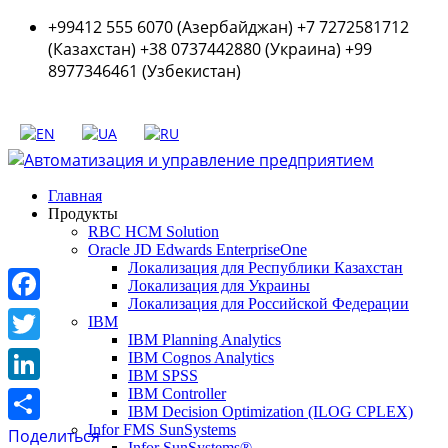
+99412 555 6070 (Азербайджан) +7 7272581712
(Казахстан) +38 0737442880 (Украина) +99
8977346461 (Узбекистан)
Главная
Продукты
RBC HCM Solution
Oracle JD Edwards EnterpriseOne
Локализация для Республики Казахстан
Локализация для Украины
Локализация для Российской Федерации
Facebook
IBM
IBM Planning Analytics
Twitter
IBM Cognos Analytics
IBM SPSS
LinkedIn
IBM Controller
IBM Decision Optimization (ILOG CPLEX)
Infor FMS SunSystems
Поделиться
Infor SunSystems®