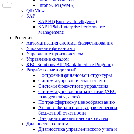
Infor SCM (WMS)
QlikView
SAP
SAP BI (Business Intelligence)
SAP EPM (Enterprise Performance
Management)
Решения
Автоматизация системы бюджетирования
Управление финансами
Управление производством
Управление складом
RBC Solutions BIP (Bank Interface Program)
Разработка методологий
Построения финансовой структуры
Системы управленческого учета
Системы бюджетного управления
Системы управления затратами (АBC
management systems)
По трансфертному ценообразованию
Анализа финансовой, управленческой,
бюджетной отчетности
Внедрения аналитических систем
Диагностика систем
Диагностика управленческого учета и