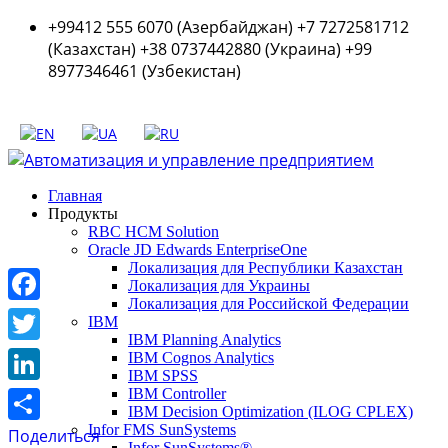
+99412 555 6070 (Азербайджан) +7 7272581712
(Казахстан) +38 0737442880 (Украина) +99
8977346461 (Узбекистан)
Главная
Продукты
RBC HCM Solution
Oracle JD Edwards EnterpriseOne
Локализация для Республики Казахстан
Локализация для Украины
Локализация для Российской Федерации
Facebook
IBM
IBM Planning Analytics
Twitter
IBM Cognos Analytics
IBM SPSS
LinkedIn
IBM Controller
IBM Decision Optimization (ILOG CPLEX)
Infor FMS SunSystems
Поделиться
Infor SunSystems®