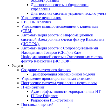
бюджетирования
Диагностика системы бюджетного
управления
Диагностика системы управленческого учета
Управление персоналом
RBC HR Аnalytics
Управление взаимоотношениями с клиентами
(СRM)
Автоматизация работы с Информационной
системой Электронных счетов-фактур Казахстана
(ИС ЭСФ).
Автоматизация работы с Сопроводительными
Накладными Товаров (СНТ) на базе
Информационной системы Электронных счетов-
фактур Казахстана (ИС ЭСФ).
Услуги
Создание системного бизнеса
Трансформация операционной модели
Управление производственными активами
Построение системы управления персоналом
IT-консалтинг
Аудит эффективности корпоративных ИТ
IT Due Diligence
Разработка ИТ-стратегии
Поставка лицензий