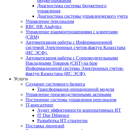
бюджетирования
Диагностика системы бюджетного
управления
Диагностика системы управленческого учета
Управление персоналом
RBC HR Аnalytics
Управление взаимоотношениями с клиентами
(СRM)
Автоматизация работы с Информационной
системой Электронных счетов-фактур Казахстана
(ИС ЭСФ).
Автоматизация работы с Сопроводительными
Накладными Товаров (СНТ) на базе
Информационной системы Электронных счетов-
фактур Казахстана (ИС ЭСФ).
Услуги
Создание системного бизнеса
Трансформация операционной модели
Управление производственными активами
Построение системы управления персоналом
IT-консалтинг
Аудит эффективности корпоративных ИТ
IT Due Diligence
Разработка ИТ-стратегии
Поставка лицензий