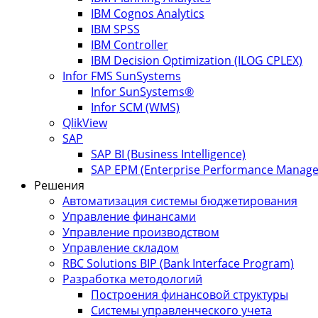
IBM Cognos Analytics
IBM SPSS
IBM Controller
IBM Decision Optimization (ILOG CPLEX)
Infor FMS SunSystems
Infor SunSystems®
Infor SCM (WMS)
QlikView
SAP
SAP BI (Business Intelligence)
SAP EPM (Enterprise Performance Manag
Решения
Автоматизация системы бюджетирования
Управление финансами
Управление производством
Управление складом
RBC Solutions BIP (Bank Interface Program)
Разработка методологий
Построения финансовой структуры
Системы управленческого учета