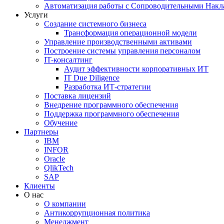
Автоматизация работы с Сопроводительными Накл
Услуги
Создание системного бизнеса
Трансформация операционной модели
Управление производственными активами
Построение системы управления персоналом
IT-консалтинг
Аудит эффективности корпоративных ИТ
IT Due Diligence
Разработка ИТ-стратегии
Поставка лицензий
Внедрение программного обеспечения
Поддержка программного обеспечения
Обучение
Партнеры
IBM
INFOR
Oracle
QlikTech
SAP
Клиенты
О нас
О компании
Антикоррупционная политика
Менеджмент