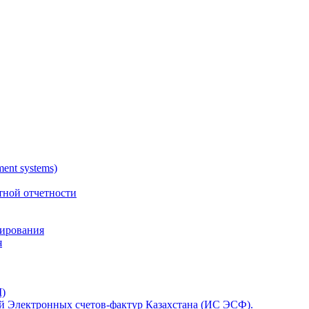
nt systems)
тной отчетности
тирования
я
)
 Электронных счетов-фактур Казахстана (ИС ЭСФ).