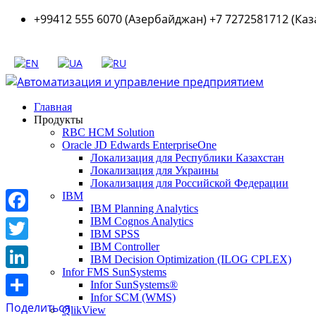
+99412 555 6070 (Азербайджан) +7 7272581712 (Каз
Главная
Продукты
RBC HCM Solution
Oracle JD Edwards EnterpriseOne
Локализация для Республики Казахстан
Локализация для Украины
Локализация для Российской Федерации
IBM
IBM Planning Analytics
Facebook
IBM Cognos Analytics
IBM SPSS
IBM Controller
Twitter
IBM Decision Optimization (ILOG CPLEX)
Infor FMS SunSystems
LinkedIn
Infor SunSystems®
Infor SCM (WMS)
Поделиться
QlikView