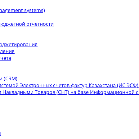
nagement systems)
бюджетной отчетности
бюджетирования
вления
учета
и (СRM)
темой Электронных счетов-фактур Казахстана (ИС ЭСФ)
 Накладными Товаров (СНТ) на базе Информационной си
м