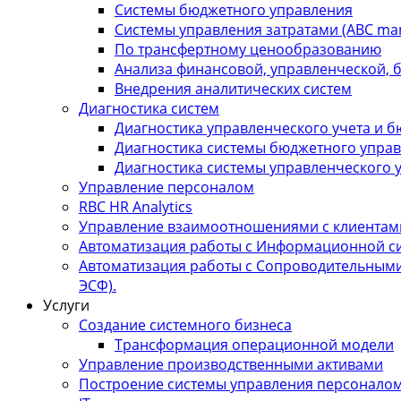
Системы бюджетного управления
Системы управления затратами (АBC ma
По трансфертному ценообразованию
Анализа финансовой, управленческой, 
Внедрения аналитических систем
Диагностика систем
Диагностика управленческого учета и 
Диагностика системы бюджетного упра
Диагностика системы управленческого 
Управление персоналом
RBC HR Аnalytics
Управление взаимоотношениями с клиентам
Автоматизация работы с Информационной сис
Автоматизация работы с Сопроводительными
ЭСФ).
Услуги
Создание системного бизнеса
Трансформация операционной модели
Управление производственными активами
Построение системы управления персонало