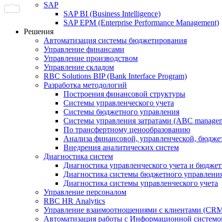
SAP
SAP BI (Business Intelligence)
SAP EPM (Enterprise Performance Management)
Решения
Автоматизация системы бюджетирования
Управление финансами
Управление производством
Управление складом
RBC Solutions BIP (Bank Interface Program)
Разработка методологий
Построения финансовой структуры
Системы управленческого учета
Системы бюджетного управления
Системы управления затратами (АBC manageme
По трансфертному ценообразованию
Анализа финансовой, управленческой, бюдже
Внедрения аналитических систем
Диагностика систем
Диагностика управленческого учета и бюдже
Диагностика системы бюджетного управлени
Диагностика системы управленческого учета
Управление персоналом
RBC HR Аnalytics
Управление взаимоотношениями с клиентами (СRM
Автоматизация работы с Информационной системой