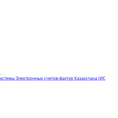
.
стемы Электронных счетов-фактур Казахстана (ИС