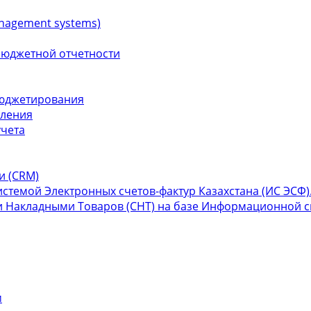
nagement systems)
бюджетной отчетности
бюджетирования
вления
учета
и (СRM)
темой Электронных счетов-фактур Казахстана (ИС ЭСФ)
 Накладными Товаров (СНТ) на базе Информационной си
м