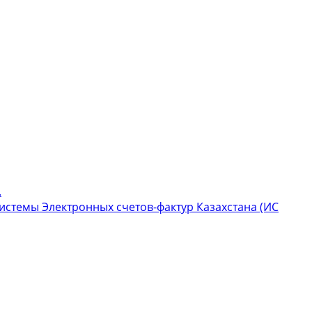
.
стемы Электронных счетов-фактур Казахстана (ИС