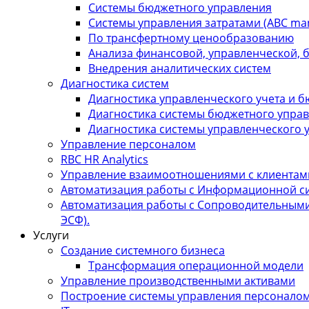
Системы бюджетного управления
Системы управления затратами (АBC ma
По трансфертному ценообразованию
Анализа финансовой, управленческой, 
Внедрения аналитических систем
Диагностика систем
Диагностика управленческого учета и 
Диагностика системы бюджетного упра
Диагностика системы управленческого 
Управление персоналом
RBC HR Аnalytics
Управление взаимоотношениями с клиентам
Автоматизация работы с Информационной сис
Автоматизация работы с Сопроводительными
ЭСФ).
Услуги
Создание системного бизнеса
Трансформация операционной модели
Управление производственными активами
Построение системы управления персонало