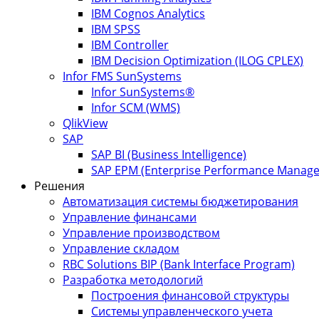
IBM Cognos Analytics
IBM SPSS
IBM Controller
IBM Decision Optimization (ILOG CPLEX)
Infor FMS SunSystems
Infor SunSystems®
Infor SCM (WMS)
QlikView
SAP
SAP BI (Business Intelligence)
SAP EPM (Enterprise Performance Manag
Решения
Автоматизация системы бюджетирования
Управление финансами
Управление производством
Управление складом
RBC Solutions BIP (Bank Interface Program)
Разработка методологий
Построения финансовой структуры
Системы управленческого учета