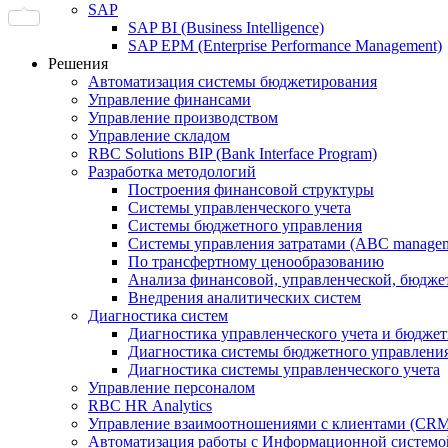
SAP
SAP BI (Business Intelligence)
SAP EPM (Enterprise Performance Management)
Решения
Автоматизация системы бюджетирования
Управление финансами
Управление производством
Управление складом
RBC Solutions BIP (Bank Interface Program)
Разработка методологий
Построения финансовой структуры
Системы управленческого учета
Системы бюджетного управления
Системы управления затратами (АBC manageme
По трансфертному ценообразованию
Анализа финансовой, управленческой, бюдже
Внедрения аналитических систем
Диагностика систем
Диагностика управленческого учета и бюдже
Диагностика системы бюджетного управлени
Диагностика системы управленческого учета
Управление персоналом
RBC HR Аnalytics
Управление взаимоотношениями с клиентами (СRM
Автоматизация работы с Информационной системой