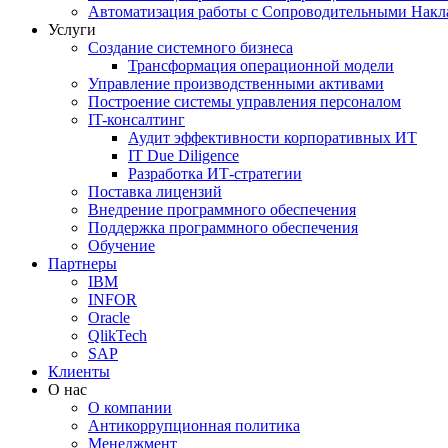
Автоматизация работы с Сопроводительными Накл
Услуги
Создание системного бизнеса
Трансформация операционной модели
Управление производственными активами
Построение системы управления персоналом
IT-консалтинг
Аудит эффективности корпоративных ИТ
IT Due Diligence
Разработка ИТ-стратегии
Поставка лицензий
Внедрение программного обеспечения
Поддержка программного обеспечения
Обучение
Партнеры
IBM
INFOR
Oracle
QlikTech
SAP
Клиенты
О нас
О компании
Антикоррупционная политика
Менеджмент