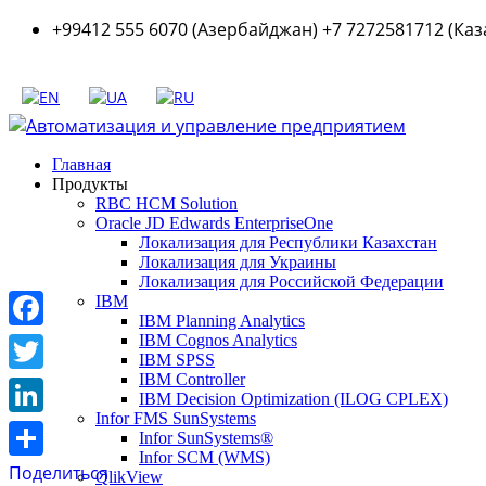
+99412 555 6070 (Азербайджан) +7 7272581712 (Каз
Главная
Продукты
RBC HCM Solution
Oracle JD Edwards EnterpriseOne
Локализация для Республики Казахстан
Локализация для Украины
Локализация для Российской Федерации
IBM
IBM Planning Analytics
Facebook
IBM Cognos Analytics
IBM SPSS
IBM Controller
Twitter
IBM Decision Optimization (ILOG CPLEX)
Infor FMS SunSystems
LinkedIn
Infor SunSystems®
Infor SCM (WMS)
Поделиться
QlikView