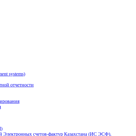
nt systems)
тной отчетности
тирования
я
)
 Электронных счетов-фактур Казахстана (ИС ЭСФ).