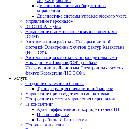
бюджетирования
Диагностика системы бюджетного
управления
Диагностика системы управленческого учета
Управление персоналом
RBC HR Аnalytics
Управление взаимоотношениями с клиентами
(СRM)
Автоматизация работы с Информационной
системой Электронных счетов-фактур Казахстана
(ИС ЭСФ).
Автоматизация работы с Сопроводительными
Накладными Товаров (СНТ) на базе
Информационной системы Электронных счетов-
фактур Казахстана (ИС ЭСФ).
Услуги
Создание системного бизнеса
Трансформация операционной модели
Управление производственными активами
Построение системы управления персоналом
IT-консалтинг
Аудит эффективности корпоративных ИТ
IT Due Diligence
Разработка ИТ-стратегии
Поставка лицензий