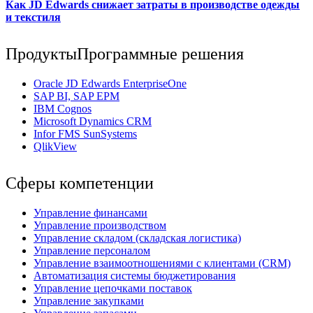
Как JD Edwards снижает затраты в производстве одежды
и текстиля
Продукты
Программные решения
Oracle JD Edwards EnterpriseOne
SAP BI, SAP EPM
IBM Cognos
Мicrosoft Dynamics CRM
Infor FMS SunSystems
QlikView
Сферы компетенции
Управление финансами
Управление производством
Управление складом (складская логистика)
Управление персоналом
Управление взаимоотношениями с клиентами (СRM)
Автоматизация системы бюджетирования
Управление цепочками поставок
Управление закупками