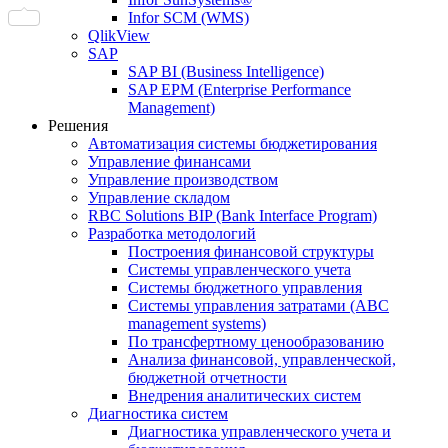
Infor SCM (WMS)
QlikView
SAP
SAP BI (Business Intelligence)
SAP EPM (Enterprise Performance
Management)
Решения
Автоматизация системы бюджетирования
Управление финансами
Управление производством
Управление складом
RBC Solutions BIP (Bank Interface Program)
Разработка методологий
Построения финансовой структуры
Системы управленческого учета
Системы бюджетного управления
Системы управления затратами (АBC
management systems)
По трансфертному ценообразованию
Анализа финансовой, управленческой,
бюджетной отчетности
Внедрения аналитических систем
Диагностика систем
Диагностика управленческого учета и