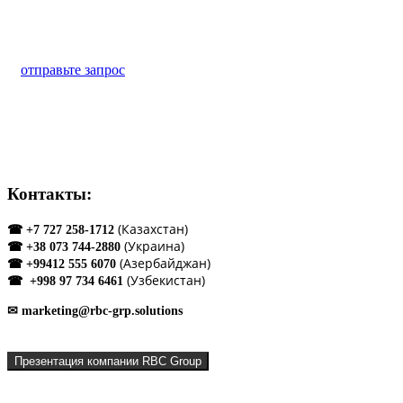
Какая система нужна для Вашего бизнеса?
отправьте запрос
Контакты:
(Казахстан)
☎ +7 727 258-1712
(Украина)
☎ +38 073 744-2880
(Азербайджан)
☎ +99412 555 6070
(Узбекистан)
☎ +998 97 734 6461
✉ marketing@rbc-grp.solutions
Презентация компании RBC Group