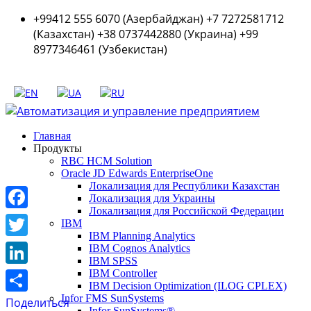
+99412 555 6070 (Азербайджан) +7 7272581712
(Казахстан) +38 0737442880 (Украина) +99
8977346461 (Узбекистан)
Главная
Продукты
RBC HCM Solution
Oracle JD Edwards EnterpriseOne
Локализация для Республики Казахстан
Локализация для Украины
Локализация для Российской Федерации
Facebook
IBM
IBM Planning Analytics
Twitter
IBM Cognos Analytics
IBM SPSS
LinkedIn
IBM Controller
IBM Decision Optimization (ILOG CPLEX)
Infor FMS SunSystems
Поделиться
Infor SunSystems®