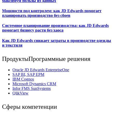
максимум пользы из данных
Мощности под контролем: как JD Edwards помогает
планировать производство без сбоев
Системное планирование производства: как JD Edwards
помогает бизнесу расти без хаоса
Как JD Edwards снижает затраты в производстве одежды
и текстиля
Продукты
Программные решения
Oracle JD Edwards EnterpriseOne
SAP BI, SAP EPM
IBM Cognos
Мicrosoft Dynamics CRM
Infor FMS SunSystems
QlikView
Сферы компетенции