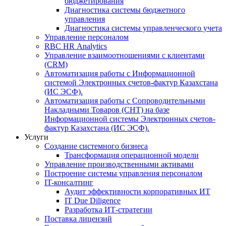
бюджетирования
Диагностика системы бюджетного
управления
Диагностика системы управленческого учета
Управление персоналом
RBC HR Аnalytics
Управление взаимоотношениями с клиентами
(СRM)
Автоматизация работы с Информационной
системой Электронных счетов-фактур Казахстана
(ИС ЭСФ).
Автоматизация работы с Сопроводительными
Накладными Товаров (СНТ) на базе
Информационной системы Электронных счетов-
фактур Казахстана (ИС ЭСФ).
Услуги
Создание системного бизнеса
Трансформация операционной модели
Управление производственными активами
Построение системы управления персоналом
IT-консалтинг
Аудит эффективности корпоративных ИТ
IT Due Diligence
Разработка ИТ-стратегии
Поставка лицензий