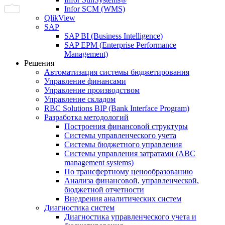
Infor SCM (WMS)
QlikView
SAP
SAP BI (Business Intelligence)
SAP EPM (Enterprise Performance
Management)
Решения
Автоматизация системы бюджетирования
Управление финансами
Управление производством
Управление складом
RBC Solutions BIP (Bank Interface Program)
Разработка методологий
Построения финансовой структуры
Системы управленческого учета
Системы бюджетного управления
Системы управления затратами (АBC
management systems)
По трансфертному ценообразованию
Анализа финансовой, управленческой,
бюджетной отчетности
Внедрения аналитических систем
Диагностика систем
Диагностика управленческого учета и