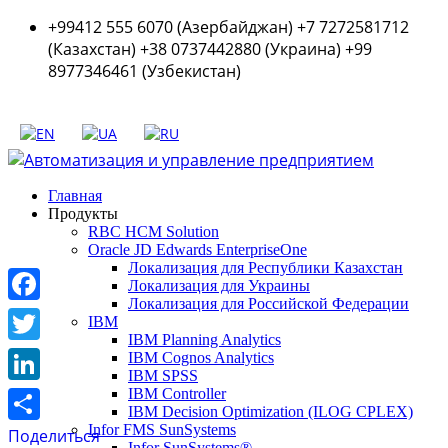
+99412 555 6070 (Азербайджан) +7 7272581712
(Казахстан) +38 0737442880 (Украина) +99
8977346461 (Узбекистан)
Главная
Продукты
RBC HCM Solution
Oracle JD Edwards EnterpriseOne
Локализация для Республики Казахстан
Локализация для Украины
Локализация для Российской Федерации
Facebook
IBM
IBM Planning Analytics
Twitter
IBM Cognos Analytics
IBM SPSS
LinkedIn
IBM Controller
IBM Decision Optimization (ILOG CPLEX)
Infor FMS SunSystems
Поделиться
Infor SunSystems®