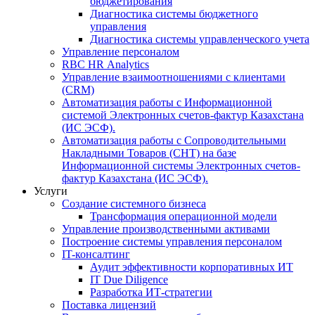
бюджетирования
Диагностика системы бюджетного
управления
Диагностика системы управленческого учета
Управление персоналом
RBC HR Аnalytics
Управление взаимоотношениями с клиентами
(СRM)
Автоматизация работы с Информационной
системой Электронных счетов-фактур Казахстана
(ИС ЭСФ).
Автоматизация работы с Сопроводительными
Накладными Товаров (СНТ) на базе
Информационной системы Электронных счетов-
фактур Казахстана (ИС ЭСФ).
Услуги
Создание системного бизнеса
Трансформация операционной модели
Управление производственными активами
Построение системы управления персоналом
IT-консалтинг
Аудит эффективности корпоративных ИТ
IT Due Diligence
Разработка ИТ-стратегии
Поставка лицензий