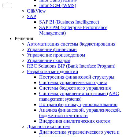
Infor SCM (WMS)
QlikView
SAP
SAP BI (Business Intelligence)
SAP EPM (Enterprise Performance
Management)
Решения
Автоматизация системы бюджетирования
Управление финансами
Управление производством
Управление складом
RBC Solutions BIP (Bank Interface Program)
Разработка методологий
Построения финансовой структуры
Системы управленческого учета
Системы бюджетного управления
Системы управления затратами (АBC
management systems)
По трансфертному ценообразованию
Анализа финансовой, управленческой,
бюджетной отчетности
Внедрения аналитических систем
Диагностика систем
Диагностика управленческого учета и