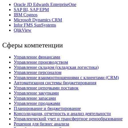
Oracle JD Edwards EnterpriseOne
SAP BI, SAP EPM
IBM Cognos
Мicrosoft Dynamics CRM
Infor FMS SunSystems
QlikView
Сферы компетенции
Управление финансами
Управление производством
Управление складом (складская логистика)
Управление персоналом
Управление взаимоотношениями с клиентами (СRM)
Автоматизация системы бюджетирования
Управление цепочками поставок
Управление закупками
Управление запасами
Управление продажами
Планирование и бюджетирование
Консолидация, отчетность и анализ деятельности
Управленческий учет и трансфертное ценообразование
Решения для бизнес анализа