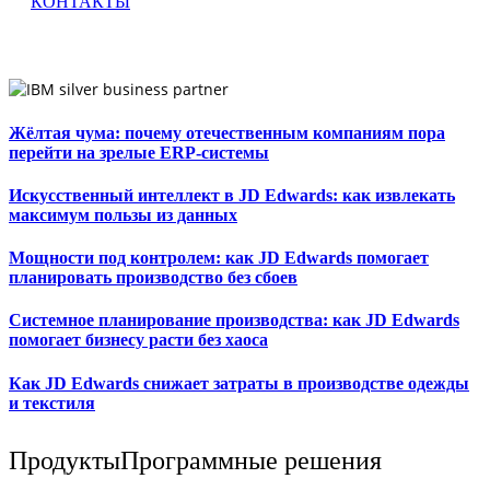
КОНТАКТЫ
Жёлтая чума: почему отечественным компаниям пора
перейти на зрелые ERP-системы
Искусственный интеллект в JD Edwards: как извлекать
максимум пользы из данных
Мощности под контролем: как JD Edwards помогает
планировать производство без сбоев
Системное планирование производства: как JD Edwards
помогает бизнесу расти без хаоса
Как JD Edwards снижает затраты в производстве одежды
и текстиля
Продукты
Программные решения