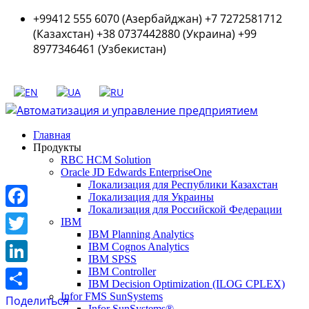
+99412 555 6070 (Азербайджан) +7 7272581712
(Казахстан) +38 0737442880 (Украина) +99
8977346461 (Узбекистан)
Главная
Продукты
RBC HCM Solution
Oracle JD Edwards EnterpriseOne
Локализация для Республики Казахстан
Локализация для Украины
Локализация для Российской Федерации
Facebook
IBM
IBM Planning Analytics
Twitter
IBM Cognos Analytics
IBM SPSS
LinkedIn
IBM Controller
IBM Decision Optimization (ILOG CPLEX)
Infor FMS SunSystems
Поделиться
Infor SunSystems®