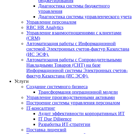
бюджетирования
Диагностика системы бюджетного
управления
Диагностика системы управленческого учета
Управление персоналом
RBC HR Аnalytics
Управление взаимоотношениями с клиентами
(СRM)
Автоматизация работы с Информационной
системой Электронных счетов-фактур Казахстана
(ИС ЭСФ).
Автоматизация работы с Сопроводительными
Накладными Товаров (СНТ) на базе
Информационной системы Электронных счетов-
фактур Казахстана (ИС ЭСФ).
Услуги
Создание системного бизнеса
Трансформация операционной модели
Управление производственными активами
Построение системы управления персоналом
IT-консалтинг
Аудит эффективности корпоративных ИТ
IT Due Diligence
Разработка ИТ-стратегии
Поставка лицензий