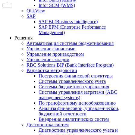
Infor SCM (WMS)
QlikView
SAP
SAP BI (Business Intelligence)
SAP EPM (Enterprise Performance
Management)
Решения
Автоматизация системы бюджетирования
Управление финансами
Управление производством
Управление складом
RBC Solutions BIP (Bank Interface Program)
Разработка методологий
Построения финансовой структуры
Системы управленческого учета
Системы бюджетного управления
Системы управления затратами (АBC
management systems)
По трансфертному ценообразованию
Анализа финансовой, управленческой,
бюджетной отчетности
Внедрения аналитических систем
Диагностика систем
Диагностика управленческого учета и