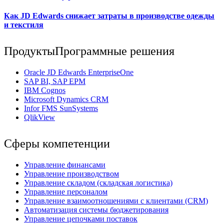
Как JD Edwards снижает затраты в производстве одежды
и текстиля
Продукты
Программные решения
Oracle JD Edwards EnterpriseOne
SAP BI, SAP EPM
IBM Cognos
Мicrosoft Dynamics CRM
Infor FMS SunSystems
QlikView
Сферы компетенции
Управление финансами
Управление производством
Управление складом (складская логистика)
Управление персоналом
Управление взаимоотношениями с клиентами (СRM)
Автоматизация системы бюджетирования
Управление цепочками поставок