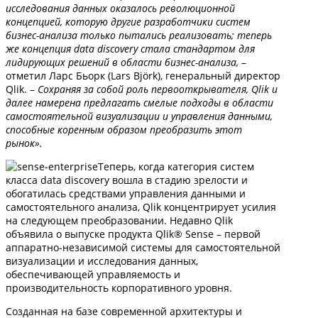
исследования данных оказалось революционной
концепцией, которую другие разработчики систем
бизнес-анализа только пытались реализовать; теперь
же концепция data discovery стала стандартом для
лидирующих решений в области бизнес-анализа,
–
отметил Ларс Бьорк (Lars Björk), генеральный директор
Qlik. –
Сохраняя за собой роль первооткрывателя, Qlik и
далее намерена предлагать смелые подходы в области
самостоятельной визуализации и управления данными,
способные коренным образом преобразить этот
рынок».
Теперь, когда категория систем
класса data discovery вошла в стадию зрелости и
обогатилась средствами управления данными и
самостоятельного анализа, Qlik концентрирует усилия
на следующем преобразовании. Недавно Qlik
объявила о выпуске продукта Qlik® Sense – первой
аппаратно-независимой системы для самостоятельной
визуализации и исследования данных,
обеспечивающей управляемость и
производительность корпоративного уровня.
Созданная на базе современной архитектуры и