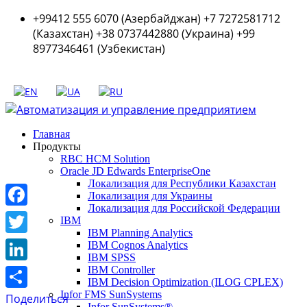
+99412 555 6070 (Азербайджан) +7 7272581712
(Казахстан) +38 0737442880 (Украина) +99
8977346461 (Узбекистан)
Главная
Продукты
RBC HCM Solution
Oracle JD Edwards EnterpriseOne
Локализация для Республики Казахстан
Локализация для Украины
Локализация для Российской Федерации
Facebook
IBM
IBM Planning Analytics
Twitter
IBM Cognos Analytics
IBM SPSS
LinkedIn
IBM Controller
IBM Decision Optimization (ILOG CPLEX)
Infor FMS SunSystems
Поделиться
Infor SunSystems®