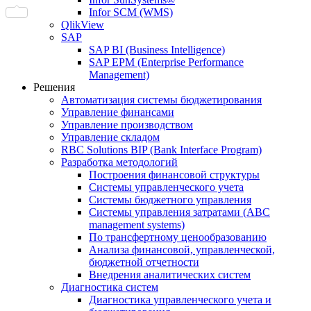
Infor SCM (WMS)
QlikView
SAP
SAP BI (Business Intelligence)
SAP EPM (Enterprise Performance
Management)
Решения
Автоматизация системы бюджетирования
Управление финансами
Управление производством
Управление складом
RBC Solutions BIP (Bank Interface Program)
Разработка методологий
Построения финансовой структуры
Системы управленческого учета
Системы бюджетного управления
Системы управления затратами (АBC
management systems)
По трансфертному ценообразованию
Анализа финансовой, управленческой,
бюджетной отчетности
Внедрения аналитических систем
Диагностика систем
Диагностика управленческого учета и