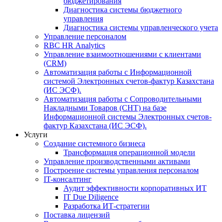
бюджетирования
Диагностика системы бюджетного
управления
Диагностика системы управленческого учета
Управление персоналом
RBC HR Аnalytics
Управление взаимоотношениями с клиентами
(СRM)
Автоматизация работы с Информационной
системой Электронных счетов-фактур Казахстана
(ИС ЭСФ).
Автоматизация работы с Сопроводительными
Накладными Товаров (СНТ) на базе
Информационной системы Электронных счетов-
фактур Казахстана (ИС ЭСФ).
Услуги
Создание системного бизнеса
Трансформация операционной модели
Управление производственными активами
Построение системы управления персоналом
IT-консалтинг
Аудит эффективности корпоративных ИТ
IT Due Diligence
Разработка ИТ-стратегии
Поставка лицензий