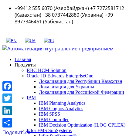
+99412 555 6070 (Азербайджан) +7 7272581712
(Казахстан) +38 0737442880 (Украина) +99
8977346461 (Узбекистан)
Главная
Продукты
RBC HCM Solution
Oracle JD Edwards EnterpriseOne
Локализация для Республики Казахстан
Локализация для Украины
Локализация для Российской Федерации
Facebook
IBM
IBM Planning Analytics
Twitter
IBM Cognos Analytics
IBM SPSS
LinkedIn
IBM Controller
IBM Decision Optimization (ILOG CPLEX)
Infor FMS SunSystems
Поделиться
Infor SunSystems®