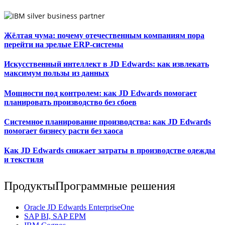
Жёлтая чума: почему отечественным компаниям пора
перейти на зрелые ERP-системы
Искусственный интеллект в JD Edwards: как извлекать
максимум пользы из данных
Мощности под контролем: как JD Edwards помогает
планировать производство без сбоев
Системное планирование производства: как JD Edwards
помогает бизнесу расти без хаоса
Как JD Edwards снижает затраты в производстве одежды
и текстиля
Продукты
Программные решения
Oracle JD Edwards EnterpriseOne
SAP BI, SAP EPM