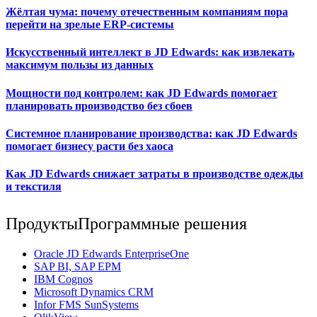
Жёлтая чума: почему отечественным компаниям пора
перейти на зрелые ERP-системы
Искусственный интеллект в JD Edwards: как извлекать
максимум пользы из данных
Мощности под контролем: как JD Edwards помогает
планировать производство без сбоев
Системное планирование производства: как JD Edwards
помогает бизнесу расти без хаоса
Как JD Edwards снижает затраты в производстве одежды
и текстиля
Продукты
Программные решения
Oracle JD Edwards EnterpriseOne
SAP BI, SAP EPM
IBM Cognos
Мicrosoft Dynamics CRM
Infor FMS SunSystems