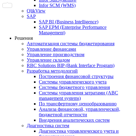
Infor SCM (WMS)
QlikView
SAP
SAP BI (Business Intelligence)
SAP EPM (Enterprise Performance
Management)
Решения
Автоматизация системы бюджетирования
Управление финансами
Управление производством
Управление складом
RBC Solutions BIP (Bank Interface Program)
Разработка методологий
Построения финансовой структуры
Системы управленческого учета
Системы бюджетного управления
Системы управления затратами (АBC
management systems)
По трансфертному ценообразованию
Анализа финансовой, управленческой,
бюджетной отчетности
Внедрения аналитических систем
Диагностика систем
Диагностика управленческого учета и