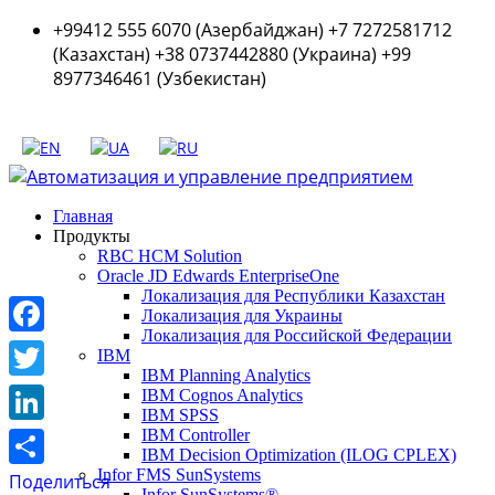
+99412 555 6070 (Азербайджан) +7 7272581712
(Казахстан) +38 0737442880 (Украина) +99
8977346461 (Узбекистан)
Главная
Продукты
RBC HCM Solution
Oracle JD Edwards EnterpriseOne
Локализация для Республики Казахстан
Локализация для Украины
Локализация для Российской Федерации
Facebook
IBM
IBM Planning Analytics
Twitter
IBM Cognos Analytics
IBM SPSS
LinkedIn
IBM Controller
IBM Decision Optimization (ILOG CPLEX)
Infor FMS SunSystems
Поделиться
Infor SunSystems®