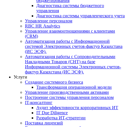
бюджетирования
Диагностика системы бюджетного
управления
Диагностика системы управленческого учета
Управление персоналом
RBC HR Аnalytics
Управление взаимоотношениями с клиентами
(СRM)
Автоматизация работы с Информационной
системой Электронных счетов-фактур Казахстана
(ИС ЭСФ).
Автоматизация работы с Сопроводительными
Накладными Товаров (СНТ) на базе
Информационной системы Электронных счетов-
фактур Казахстана (ИС ЭСФ).
Услуги
Создание системного бизнеса
Трансформация операционной модели
Управление производственными активами
Построение системы управления персоналом
IT-консалтинг
Аудит эффективности корпоративных ИТ
IT Due Diligence
Разработка ИТ-стратегии
Поставка лицензий