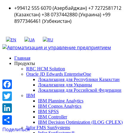
+99412 555 6070 (Азербайджан) +7 7272581712
(Казахстан) +38 0737442880 (Украина) +99
8977346461 (Узбекистан)
Главная
Продукты
RBC HCM Solution
Oracle JD Edwards EnterpriseOne
Локализация для Республики Казахстан
Локализация для Украины
Локализация для Российской Федерации
Facebook
IBM
IBM Planning Analytics
Twitter
IBM Cognos Analytics
IBM SPSS
LinkedIn
IBM Controller
IBM Decision Optimization (ILOG CPLEX)
Infor FMS SunSystems
Поделиться
Infor SunSystems®