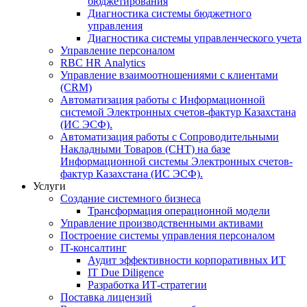
бюджетирования
Диагностика системы бюджетного
управления
Диагностика системы управленческого учета
Управление персоналом
RBC HR Аnalytics
Управление взаимоотношениями с клиентами
(СRM)
Автоматизация работы с Информационной
системой Электронных счетов-фактур Казахстана
(ИС ЭСФ).
Автоматизация работы с Сопроводительными
Накладными Товаров (СНТ) на базе
Информационной системы Электронных счетов-
фактур Казахстана (ИС ЭСФ).
Услуги
Создание системного бизнеса
Трансформация операционной модели
Управление производственными активами
Построение системы управления персоналом
IT-консалтинг
Аудит эффективности корпоративных ИТ
IT Due Diligence
Разработка ИТ-стратегии
Поставка лицензий