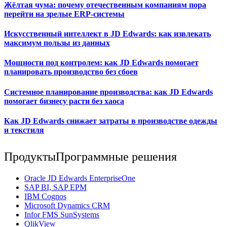
Жёлтая чума: почему отечественным компаниям пора
перейти на зрелые ERP-системы
Искусственный интеллект в JD Edwards: как извлекать
максимум пользы из данных
Мощности под контролем: как JD Edwards помогает
планировать производство без сбоев
Системное планирование производства: как JD Edwards
помогает бизнесу расти без хаоса
Как JD Edwards снижает затраты в производстве одежды
и текстиля
Продукты
Программные решения
Oracle JD Edwards EnterpriseOne
SAP BI, SAP EPM
IBM Cognos
Мicrosoft Dynamics CRM
Infor FMS SunSystems
QlikView