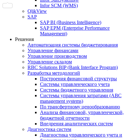
Infor SCM (WMS)
QlikView
SAP
SAP BI (Business Intelligence)
SAP EPM (Enterprise Performance
Management)
Решения
Автоматизация системы бюджетирования
Управление финансами
Управление производством
Управление складом
RBC Solutions BIP (Bank Interface Program)
Разработка методологий
Построения финансовой структуры
Системы управленческого учета
Системы бюджетного управления
Системы управления затратами (АBC
management systems)
По трансфертному ценообразованию
Анализа финансовой, управленческой,
бюджетной отчетности
Внедрения аналитических систем
Диагностика систем
Диагностика управленческого учета и