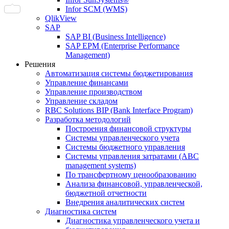
Infor SCM (WMS)
QlikView
SAP
SAP BI (Business Intelligence)
SAP EPM (Enterprise Performance
Management)
Решения
Автоматизация системы бюджетирования
Управление финансами
Управление производством
Управление складом
RBC Solutions BIP (Bank Interface Program)
Разработка методологий
Построения финансовой структуры
Системы управленческого учета
Системы бюджетного управления
Системы управления затратами (АBC
management systems)
По трансфертному ценообразованию
Анализа финансовой, управленческой,
бюджетной отчетности
Внедрения аналитических систем
Диагностика систем
Диагностика управленческого учета и