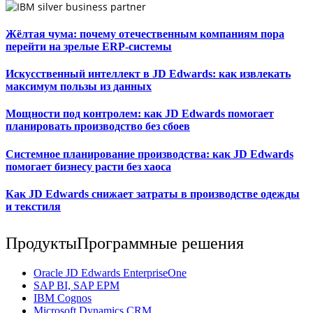
Жёлтая чума: почему отечественным компаниям пора
перейти на зрелые ERP-системы
Искусственный интеллект в JD Edwards: как извлекать
максимум пользы из данных
Мощности под контролем: как JD Edwards помогает
планировать производство без сбоев
Системное планирование производства: как JD Edwards
помогает бизнесу расти без хаоса
Как JD Edwards снижает затраты в производстве одежды
и текстиля
Продукты
Программные решения
Oracle JD Edwards EnterpriseOne
SAP BI, SAP EPM
IBM Cognos
Мicrosoft Dynamics CRM