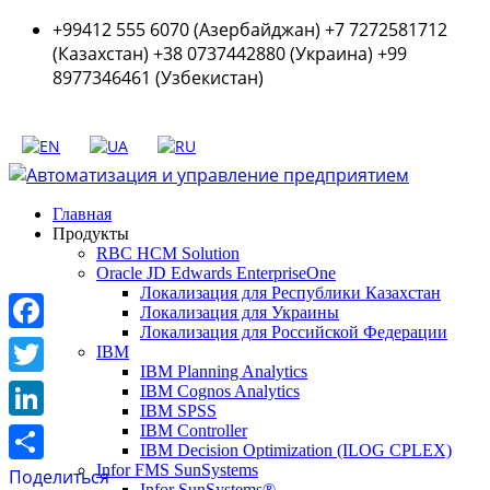
+99412 555 6070 (Азербайджан) +7 7272581712
(Казахстан) +38 0737442880 (Украина) +99
8977346461 (Узбекистан)
Главная
Продукты
RBC HCM Solution
Oracle JD Edwards EnterpriseOne
Локализация для Республики Казахстан
Локализация для Украины
Локализация для Российской Федерации
Facebook
IBM
IBM Planning Analytics
Twitter
IBM Cognos Analytics
IBM SPSS
LinkedIn
IBM Controller
IBM Decision Optimization (ILOG CPLEX)
Infor FMS SunSystems
Поделиться
Infor SunSystems®