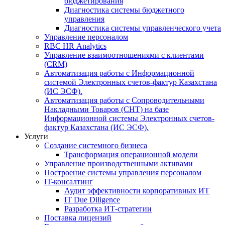
бюджетирования
Диагностика системы бюджетного
управления
Диагностика системы управленческого учета
Управление персоналом
RBC HR Аnalytics
Управление взаимоотношениями с клиентами
(СRM)
Автоматизация работы с Информационной
системой Электронных счетов-фактур Казахстана
(ИС ЭСФ).
Автоматизация работы с Сопроводительными
Накладными Товаров (СНТ) на базе
Информационной системы Электронных счетов-
фактур Казахстана (ИС ЭСФ).
Услуги
Создание системного бизнеса
Трансформация операционной модели
Управление производственными активами
Построение системы управления персоналом
IT-консалтинг
Аудит эффективности корпоративных ИТ
IT Due Diligence
Разработка ИТ-стратегии
Поставка лицензий