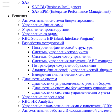
SAP
SAP BI (Business Intelligence)
SAP EPM (Enterprise Performance Management)
Решения
Автоматизация системы бюджетирования
Управление финансами
Управление производством
Управление складом
RBC Solutions BIP (Bank Interface Program)
Разработка методологий
Построения финансовой структуры
Системы управленческого учета
Системы бюджетного управления
Системы управления затратами (АBC manageme
По трансфертному ценообразованию
Анализа финансовой, управленческой, бюдже
Внедрения аналитических систем
Диагностика систем
Диагностика управленческого учета и бюдже
Диагностика системы бюджетного управлени
Диагностика системы управленческого учета
Управление персоналом
RBC HR Аnalytics
Управление взаимоотношениями с клиентами (СRM
Автоматизация работы с Информационной системой