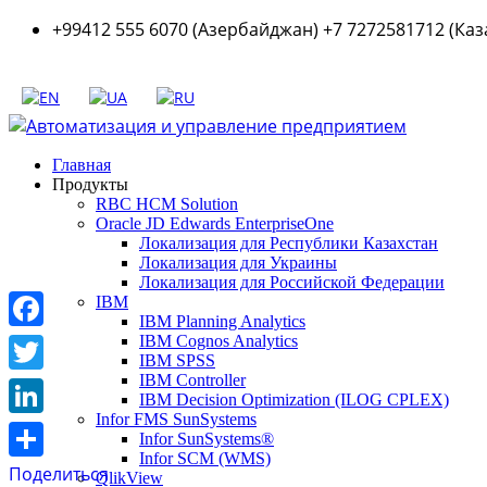
+99412 555 6070 (Азербайджан) +7 7272581712 (Каз
Главная
Продукты
RBC HCM Solution
Oracle JD Edwards EnterpriseOne
Локализация для Республики Казахстан
Локализация для Украины
Локализация для Российской Федерации
IBM
IBM Planning Analytics
Facebook
IBM Cognos Analytics
IBM SPSS
IBM Controller
Twitter
IBM Decision Optimization (ILOG CPLEX)
Infor FMS SunSystems
LinkedIn
Infor SunSystems®
Infor SCM (WMS)
Поделиться
QlikView