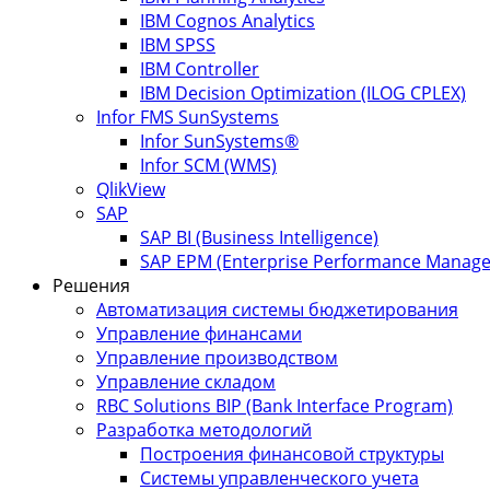
IBM Cognos Analytics
IBM SPSS
IBM Controller
IBM Decision Optimization (ILOG CPLEX)
Infor FMS SunSystems
Infor SunSystems®
Infor SCM (WMS)
QlikView
SAP
SAP BI (Business Intelligence)
SAP EPM (Enterprise Performance Manag
Решения
Автоматизация системы бюджетирования
Управление финансами
Управление производством
Управление складом
RBC Solutions BIP (Bank Interface Program)
Разработка методологий
Построения финансовой структуры
Системы управленческого учета