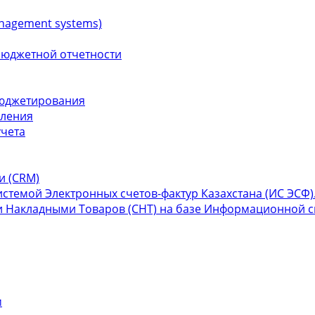
nagement systems)
бюджетной отчетности
бюджетирования
вления
учета
и (СRM)
темой Электронных счетов-фактур Казахстана (ИС ЭСФ)
 Накладными Товаров (СНТ) на базе Информационной си
м