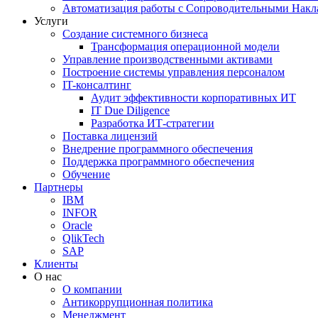
Автоматизация работы с Сопроводительными Накл
Услуги
Создание системного бизнеса
Трансформация операционной модели
Управление производственными активами
Построение системы управления персоналом
IT-консалтинг
Аудит эффективности корпоративных ИТ
IT Due Diligence
Разработка ИТ-стратегии
Поставка лицензий
Внедрение программного обеспечения
Поддержка программного обеспечения
Обучение
Партнеры
IBM
INFOR
Oracle
QlikTech
SAP
Клиенты
О нас
О компании
Антикоррупционная политика
Менеджмент