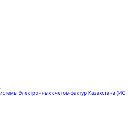
.
стемы Электронных счетов-фактур Казахстана (ИС