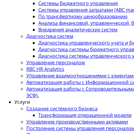
Системы бюджетного управления
Системы управления затратами (АBC ma
По трансфертному ценообразованию
Анализа финансовой, управленческой, 
Внедрения аналитических систем
Диагностика систем
Диагностика управленческого учета и 
Диагностика системы бюджетного упра
Диагностика системы управленческого 
Управление персоналом
RBC HR Аnalytics
Управление взаимоотношениями с клиентам
Автоматизация работы с Информационной сис
Автоматизация работы с Сопроводительными
ЭСФ).
Услуги
Создание системного бизнеса
Трансформация операционной модели
Управление производственными активами
Построение системы управления персонало