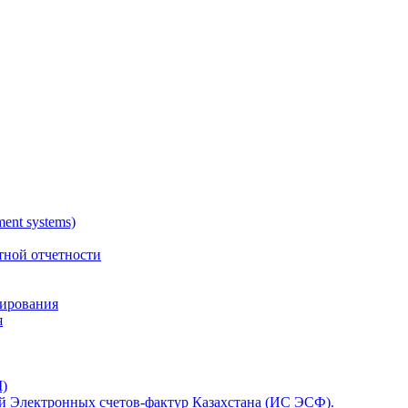
nt systems)
тной отчетности
тирования
я
)
 Электронных счетов-фактур Казахстана (ИС ЭСФ).