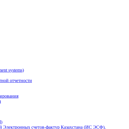
nt systems)
тной отчетности
тирования
я
)
 Электронных счетов-фактур Казахстана (ИС ЭСФ).