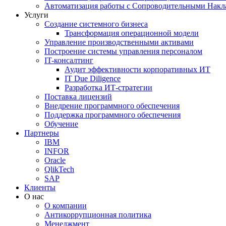
Автоматизация работы с Сопроводительными Накл
Услуги
Создание системного бизнеса
Трансформация операционной модели
Управление производственными активами
Построение системы управления персоналом
IT-консалтинг
Аудит эффективности корпоративных ИТ
IT Due Diligence
Разработка ИТ-стратегии
Поставка лицензий
Внедрение программного обеспечения
Поддержка программного обеспечения
Обучение
Партнеры
IBM
INFOR
Oracle
QlikTech
SAP
Клиенты
О нас
О компании
Антикоррупционная политика
Менеджмент