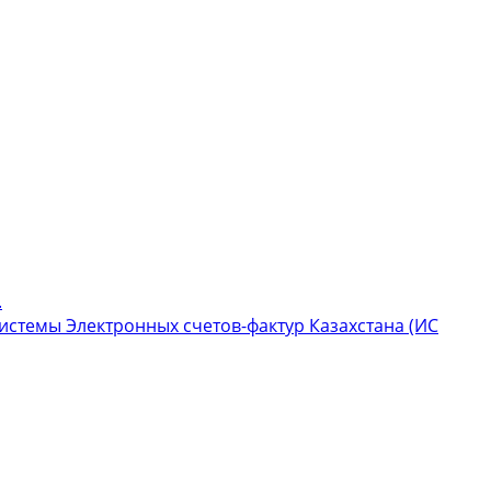
.
стемы Электронных счетов-фактур Казахстана (ИС