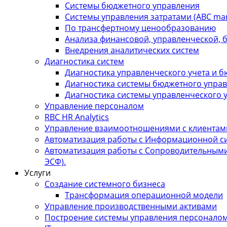
Системы бюджетного управления
Системы управления затратами (АBC ma
По трансфертному ценообразованию
Анализа финансовой, управленческой, 
Внедрения аналитических систем
Диагностика систем
Диагностика управленческого учета и 
Диагностика системы бюджетного упра
Диагностика системы управленческого 
Управление персоналом
RBC HR Аnalytics
Управление взаимоотношениями с клиентам
Автоматизация работы с Информационной сис
Автоматизация работы с Сопроводительными
ЭСФ).
Услуги
Создание системного бизнеса
Трансформация операционной модели
Управление производственными активами
Построение системы управления персонало