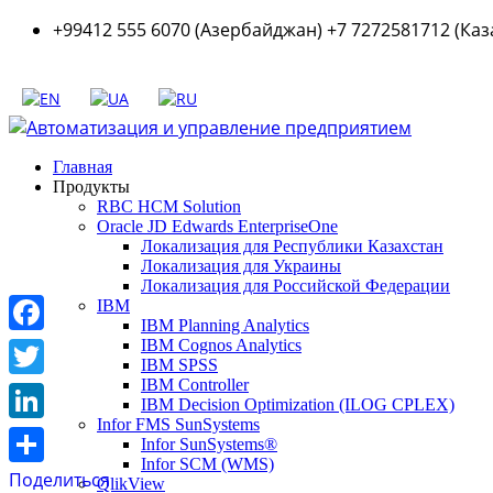
+99412 555 6070 (Азербайджан) +7 7272581712 (Каз
Главная
Продукты
RBC HCM Solution
Oracle JD Edwards EnterpriseOne
Локализация для Республики Казахстан
Локализация для Украины
Локализация для Российской Федерации
IBM
IBM Planning Analytics
Facebook
IBM Cognos Analytics
IBM SPSS
IBM Controller
Twitter
IBM Decision Optimization (ILOG CPLEX)
Infor FMS SunSystems
LinkedIn
Infor SunSystems®
Infor SCM (WMS)
Поделиться
QlikView