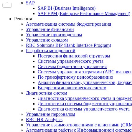
SAP
SAP BI (Business Intelligence)
SAP EPM (Enterprise Performance Management)
Решения
Автоматизация системы бюджетирования
Управление финансами
Управление производством
Управление складом
RBC Solutions BIP (Bank Interface Program)
Разработка методологий
Построения финансовой структуры
Системы управленческого учета
Системы бюджетного управления
Системы управления затратами (АBC manageme
По трансфертному ценообразованию
Анализа финансовой, управленческой, бюдже
Внедрения аналитических систем
Диагностика систем
Диагностика управленческого учета и бюдже
Диагностика системы бюджетного управлени
Диагностика системы управленческого учета
Управление персоналом
RBC HR Аnalytics
Управление взаимоотношениями с клиентами (СRM
Автоматизация работы с Информационной системой