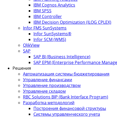
IBM Cognos Analytics
IBM SPSS
IBM Controller
IBM Decision Optimization (ILOG CPLEX)
Infor FMS SunSystems
Infor SunSystems®
Infor SCM (WMS)
QlikView
SAP
SAP BI (Business Intelligence)
SAP EPM (Enterprise Performance Manag
Решения
Автоматизация системы бюджетирования
Управление финансами
Управление производством
Управление складом
RBC Solutions BIP (Bank Interface Program)
Разработка методологий
Построения финансовой структуры
Системы управленческого учета