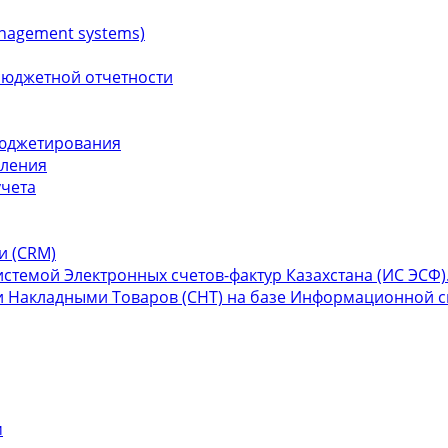
nagement systems)
бюджетной отчетности
бюджетирования
вления
учета
и (СRM)
темой Электронных счетов-фактур Казахстана (ИС ЭСФ)
 Накладными Товаров (СНТ) на базе Информационной си
м