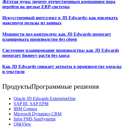
Жёлтая чума: почему отечественным компаниям пора
перейти на зрелые ERP-системы
Искусственный интеллект в JD Edwards: как извлекать
максимум пользы из данных
Мощности под контролем: как JD Edwards помогает
планировать производство без сбоев
Системное планирование производства: как JD Edwards
помогает бизнесу расти без хаоса
Как JD Edwards снижает затраты в производстве одежды
и текстиля
Продукты
Программные решения
Oracle JD Edwards EnterpriseOne
SAP BI, SAP EPM
IBM Cognos
Мicrosoft Dynamics CRM
Infor FMS SunSystems
QlikView