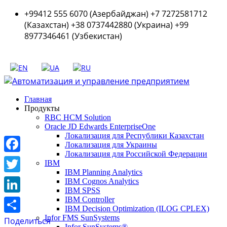
+99412 555 6070 (Азербайджан) +7 7272581712
(Казахстан) +38 0737442880 (Украина) +99
8977346461 (Узбекистан)
Главная
Продукты
RBC HCM Solution
Oracle JD Edwards EnterpriseOne
Локализация для Республики Казахстан
Локализация для Украины
Локализация для Российской Федерации
Facebook
IBM
IBM Planning Analytics
Twitter
IBM Cognos Analytics
IBM SPSS
LinkedIn
IBM Controller
IBM Decision Optimization (ILOG CPLEX)
Infor FMS SunSystems
Поделиться
Infor SunSystems®