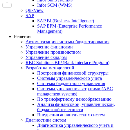
Infor SCM (WMS)
QlikView
SAP
SAP BI (Business Intelligence)
SAP EPM (Enterprise Performance
Management)
Решения
Автоматизация системы бюджетирования
Управление финансами
Управление производством
Управление складом
RBC Solutions BIP (Bank Interface Program)
Разработка методологий
Построения финансовой структуры
Системы управленческого учета
Системы бюджетного управления
Системы управления затратами (АBC
management systems)
По трансфертному ценообразованию
Анализа финансовой, управленческой,
бюджетной отчетности
Внедрения аналитических систем
Диагностика систем
Диагностика управленческого учета и