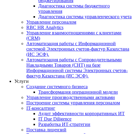
бюджетирования
Диагностика системы бюджетного
управления
Диагностика системы управленческого учета
Управление персоналом
RBC HR Аnalytics
Управление взаимоотношениями с клиентами
(СRM)
Автоматизация работы с Информационной
системой Электронных счетов-фактур Казахстана
(ИС ЭСФ).
Автоматизация работы с Сопроводительными
Накладными Товаров (СНТ) на базе
Информационной системы Электронных счетов-
фактур Казахстана (ИС ЭСФ).
Услуги
Создание системного бизнеса
Трансформация операционной модели
Управление производственными активами
Построение системы управления персоналом
IT-консалтинг
Аудит эффективности корпоративных ИТ
IT Due Diligence
Разработка ИТ-стратегии
Поставка лицензий