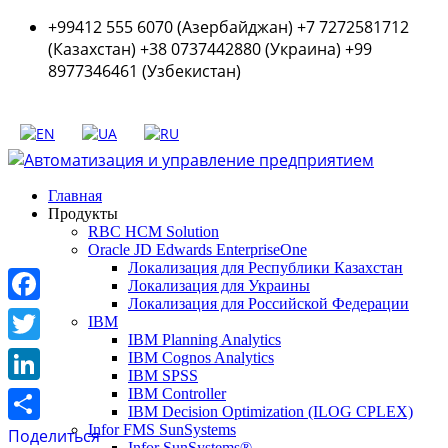
+99412 555 6070 (Азербайджан) +7 7272581712
(Казахстан) +38 0737442880 (Украина) +99
8977346461 (Узбекистан)
Главная
Продукты
RBC HCM Solution
Oracle JD Edwards EnterpriseOne
Локализация для Республики Казахстан
Локализация для Украины
Локализация для Российской Федерации
Facebook
IBM
IBM Planning Analytics
Twitter
IBM Cognos Analytics
IBM SPSS
LinkedIn
IBM Controller
IBM Decision Optimization (ILOG CPLEX)
Infor FMS SunSystems
Поделиться
Infor SunSystems®