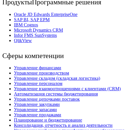
Продукты
Программные решения
Oracle JD Edwards EnterpriseOne
SAP BI, SAP EPM
IBM Cognos
Мicrosoft Dynamics CRM
Infor FMS SunSystems
QlikView
Сферы компетенции
Управление финансами
Управление производством
Управление складом (складская логистика)
Управление персоналом
Управление взаимоотношениями с клиентами (СRM)
Автоматизация системы бюджетирования
Управление цепочками поставок
Управление закупками
Управление запасами
Управление продажами
Планирование и бюджетирование
Консолидация, отчетность и анализ деятельности