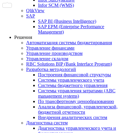
Infor SCM (WMS)
QlikView
SAP
SAP BI (Business Intelligence)
SAP EPM (Enterprise Performance
Management)
Решения
Автоматизация системы бюджетирования
Управление финансами
Управление производством
Управление складом
RBC Solutions BIP (Bank Interface Program)
Разработка методологий
Построения финансовой структуры
Системы управленческого учета
Системы бюджетного управления
Системы управления затратами (АBC
management systems)
По трансфертному ценообразованию
Анализа финансовой, управленческой,
бюджетной отчетности
Внедрения аналитических систем
Диагностика систем
Диагностика управленческого учета и