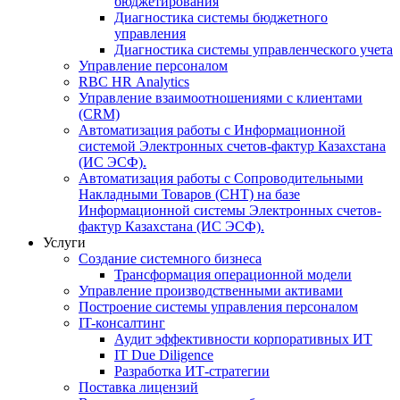
бюджетирования
Диагностика системы бюджетного
управления
Диагностика системы управленческого учета
Управление персоналом
RBC HR Аnalytics
Управление взаимоотношениями с клиентами
(СRM)
Автоматизация работы с Информационной
системой Электронных счетов-фактур Казахстана
(ИС ЭСФ).
Автоматизация работы с Сопроводительными
Накладными Товаров (СНТ) на базе
Информационной системы Электронных счетов-
фактур Казахстана (ИС ЭСФ).
Услуги
Создание системного бизнеса
Трансформация операционной модели
Управление производственными активами
Построение системы управления персоналом
IT-консалтинг
Аудит эффективности корпоративных ИТ
IT Due Diligence
Разработка ИТ-стратегии
Поставка лицензий