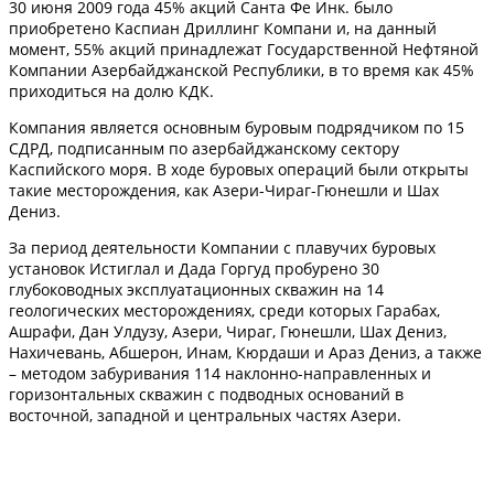
30 июня 2009 года 45% акций Санта Фе Инк. было
приобретено Каспиан Дриллинг Компани и, на данный
момент, 55% акций принадлежат Государственной Нефтяной
Компании Азербайджанской Республики, в то время как 45%
приходиться на долю КДК.
Компания является основным буровым подрядчиком по 15
СДРД, подписанным по азербайджанскому сектору
Каспийского моря. В ходе буровых операций были открыты
такие месторождения, как Азери-Чираг-Гюнешли и Шах
Дениз.
За период деятельности Компании с плавучих буровых
установок Истиглал и Дада Горгуд пробурено 30
глубоководных эксплуатационных скважин на 14
геологических месторождениях, среди которых Гарабах,
Ашрафи, Дан Улдузу, Азери, Чираг, Гюнешли, Шах Дениз,
Нахичевань, Абшерон, Инам, Кюрдаши и Араз Дениз, а также
– методом забуривания 114 наклонно-направленных и
горизонтальных скважин с подводных оснований в
восточной, западной и центральных частях Азери.
Какая система нужна для Вашего бизнеса?