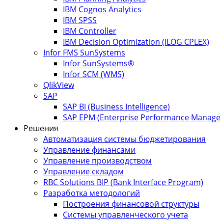
IBM Cognos Analytics
IBM SPSS
IBM Controller
IBM Decision Optimization (ILOG CPLEX)
Infor FMS SunSystems
Infor SunSystems®
Infor SCM (WMS)
QlikView
SAP
SAP BI (Business Intelligence)
SAP EPM (Enterprise Performance Manag
Решения
Автоматизация системы бюджетирования
Управление финансами
Управление производством
Управление складом
RBC Solutions BIP (Bank Interface Program)
Разработка методологий
Построения финансовой структуры
Системы управленческого учета