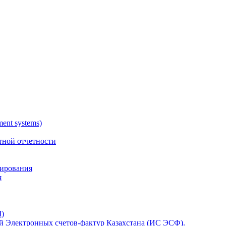
nt systems)
тной отчетности
тирования
я
)
 Электронных счетов-фактур Казахстана (ИС ЭСФ).