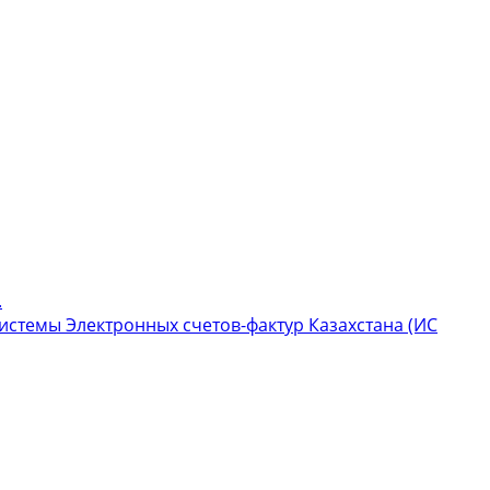
.
стемы Электронных счетов-фактур Казахстана (ИС