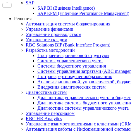
SAP
SAP BI (Business Intelligence)
SAP EPM (Enterprise Performance Management)
Решения
Автоматизация системы бюджетирования
Управление финансами
Управление производством
Управление складом
RBC Solutions BIP (Bank Interface Program)
Разработка методологий
Построения финансовой структуры
Системы управленческого учета
Системы бюджетного управления
Системы управления затратами (АBC manageme
По трансфертному ценообразованию
Анализа финансовой, управленческой, бюдже
Внедрения аналитических систем
Диагностика систем
Диагностика управленческого учета и бюдже
Диагностика системы бюджетного управлени
Диагностика системы управленческого учета
Управление персоналом
RBC HR Аnalytics
Управление взаимоотношениями с клиентами (СRM
Автоматизация работы с Информационной системой