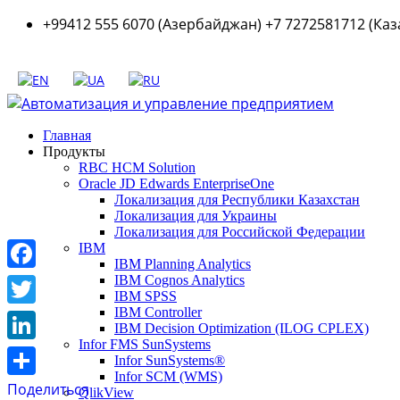
+99412 555 6070 (Азербайджан) +7 7272581712 (Каз
Главная
Продукты
RBC HCM Solution
Oracle JD Edwards EnterpriseOne
Локализация для Республики Казахстан
Локализация для Украины
Локализация для Российской Федерации
IBM
IBM Planning Analytics
Facebook
IBM Cognos Analytics
IBM SPSS
IBM Controller
Twitter
IBM Decision Optimization (ILOG CPLEX)
Infor FMS SunSystems
LinkedIn
Infor SunSystems®
Infor SCM (WMS)
Поделиться
QlikView