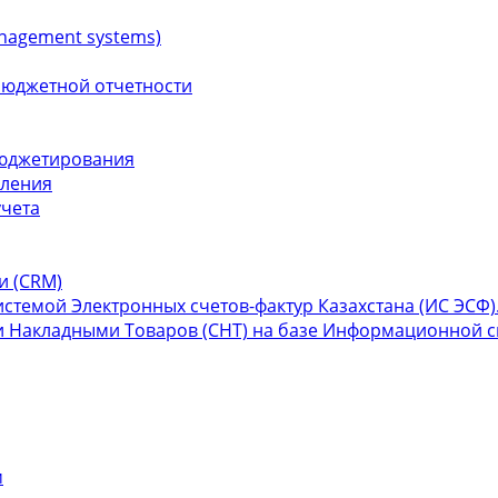
nagement systems)
бюджетной отчетности
бюджетирования
вления
учета
и (СRM)
темой Электронных счетов-фактур Казахстана (ИС ЭСФ)
 Накладными Товаров (СНТ) на базе Информационной си
м