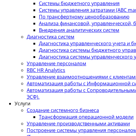
Системы бюджетного управления
Системы управления затратами (АBC ma
По трансфертному ценообразованию
Анализа финансовой, управленческой, 
Внедрения аналитических систем
Диагностика систем
Диагностика управленческого учета и 
Диагностика системы бюджетного упра
Диагностика системы управленческого 
Управление персоналом
RBC HR Аnalytics
Управление взаимоотношениями с клиентам
Автоматизация работы с Информационной сис
Автоматизация работы с Сопроводительными
ЭСФ).
Услуги
Создание системного бизнеса
Трансформация операционной модели
Управление производственными активами
Построение системы управления персонало