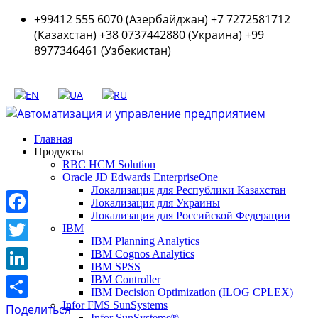
+99412 555 6070 (Азербайджан) +7 7272581712
(Казахстан) +38 0737442880 (Украина) +99
8977346461 (Узбекистан)
Главная
Продукты
RBC HCM Solution
Oracle JD Edwards EnterpriseOne
Локализация для Республики Казахстан
Локализация для Украины
Локализация для Российской Федерации
Facebook
IBM
IBM Planning Analytics
Twitter
IBM Cognos Analytics
IBM SPSS
LinkedIn
IBM Controller
IBM Decision Optimization (ILOG CPLEX)
Infor FMS SunSystems
Поделиться
Infor SunSystems®