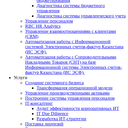
бюджетирования
Диагностика системы бюджетного
управления
Диагностика системы управленческого учета
Управление персоналом
RBC HR Аnalytics
Управление взаимоотношениями с клиентами
(СRM)
Автоматизация работы с Информационной
системой Электронных счетов-фактур Казахстана
(ИС ЭСФ).
Автоматизация работы с Сопроводительными
Накладными Товаров (СНТ) на базе
Информационной системы Электронных счетов-
фактур Казахстана (ИС ЭСФ).
Услуги
Создание системного бизнеса
Трансформация операционной модели
Управление производственными активами
Построение системы управления персоналом
IT-консалтинг
Аудит эффективности корпоративных ИТ
IT Due Diligence
Разработка ИТ-стратегии
Поставка лицензий