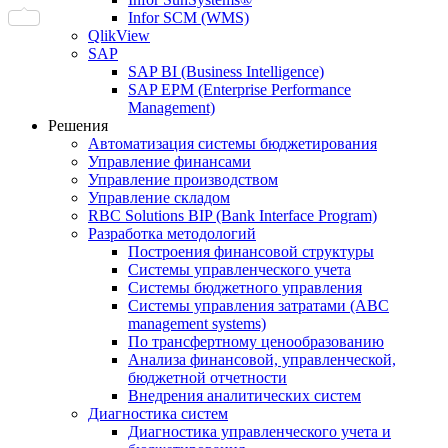
Infor SCM (WMS)
QlikView
SAP
SAP BI (Business Intelligence)
SAP EPM (Enterprise Performance
Management)
Решения
Автоматизация системы бюджетирования
Управление финансами
Управление производством
Управление складом
RBC Solutions BIP (Bank Interface Program)
Разработка методологий
Построения финансовой структуры
Системы управленческого учета
Системы бюджетного управления
Системы управления затратами (АBC
management systems)
По трансфертному ценообразованию
Анализа финансовой, управленческой,
бюджетной отчетности
Внедрения аналитических систем
Диагностика систем
Диагностика управленческого учета и