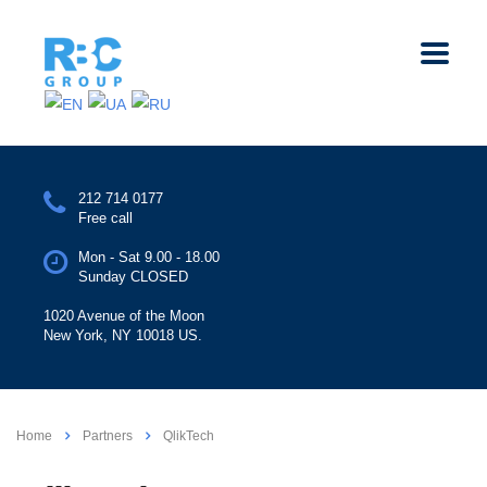
212 714 0177
Free call
Mon - Sat 9.00 - 18.00
Sunday CLOSED
1020 Avenue of the Moon
New York, NY 10018 US.
Home
Partners
QlikTech