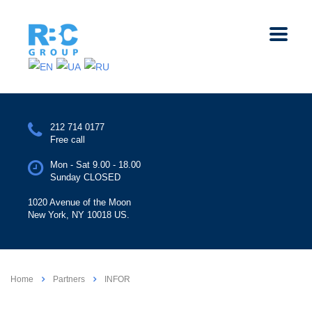
212 714 0177
Free call
Mon - Sat 9.00 - 18.00
Sunday CLOSED
1020 Avenue of the Moon
New York, NY 10018 US.
Home
Partners
INFOR